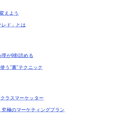
を変えよう
クレド」とは
心理が9割読める
使う"裏"テクニック
プクラスマーケッター
 ｜ 究極のマーケティングプラン