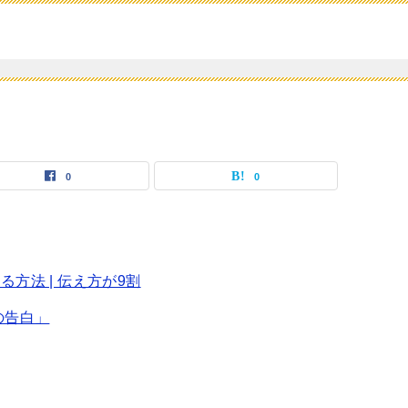
0
0
方法 | 伝え方が9割
の告白」